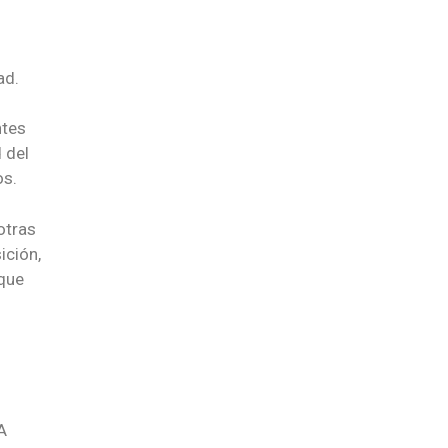
ad.
ntes
 del
os.
otras
ición,
 que
A