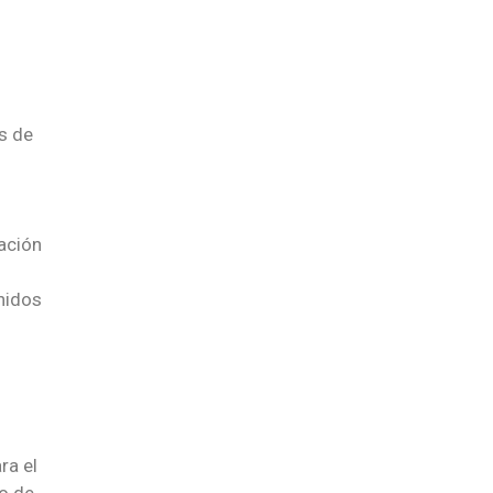
s de
cación
enidos
ra el