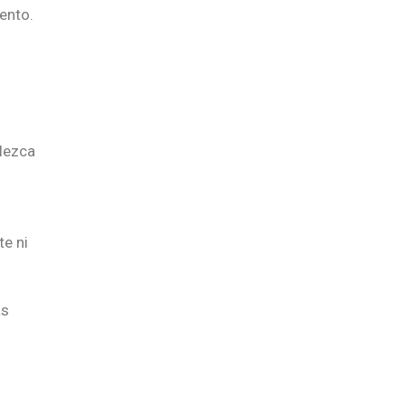
ento.
blezca
te ni
ás